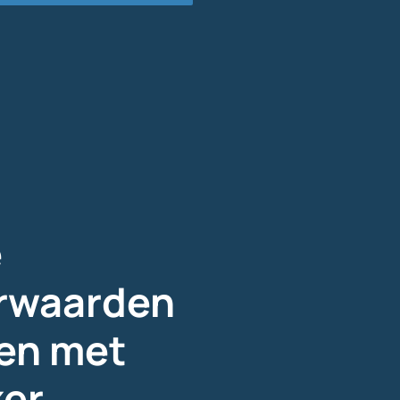
e
orwaarden
ken met
ker