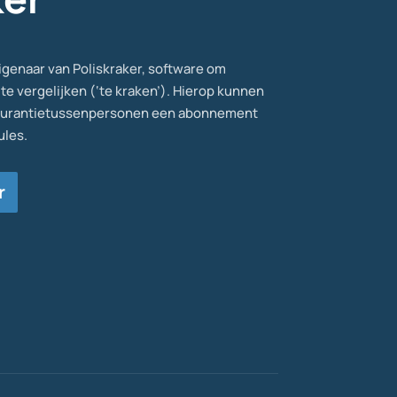
eigenaar van Poliskraker, software om
te vergelijken (‘te kraken’). Hierop kunnen
ssurantietussenpersonen een abonnement
les.
r